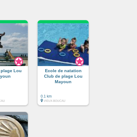
 plage Lou
Ecole de natation
youn
Club de plage Lou
Mayoun
0.1 km
CAU
VIEUX-BOUCAU