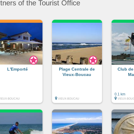
ners of the Tourist Office
L'Emporté
Plage Centrale de
Club de
Vieux-Boucau
Ma
0.1 km
VIEUX-BOUCAU
VIEUX-BOUCAU
VIEUX-BOU