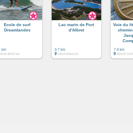
Ecole de surf
Lac marin de Port
Voie du li
Dreamlandes
d'Albret
chemin
Jacq
Comp
1 km
0.7 km
7.9 km
VIEUX-BOUCAU
VIEUX-BOUCAU
MOLIETS-E