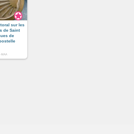
ttoral sur les
s de Saint
ues de
ostelle
T-MAA